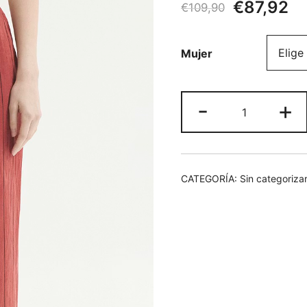
El
El
€
87,92
€
109,90
precio
pr
Mujer
original
ac
era:
es
Pantalón
-
+
€109,90.
€8
rayas
cantidad
CATEGORÍA:
Sin categoriza