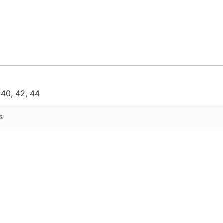
,
40
,
42
,
44
s