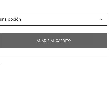
ecio
tual
:
7,92.
AÑADIR AL CARRITO
r