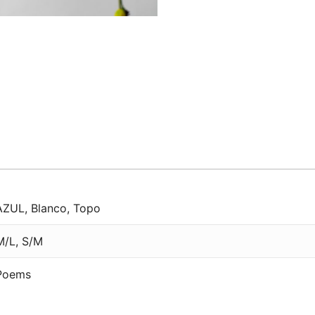
AZUL
,
Blanco
,
Topo
M/L
,
S/M
Poems