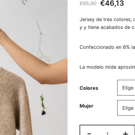
El
El
€
46,13
€
65,90
precio
pre
Jersey de tres colores, 
original
act
y y tiene acabados de ca
era:
es:
Confeccionado en 8% lan
€65,90.
€46
La modelo mide aproxima
Colores
Mujer
Jersey
-
+