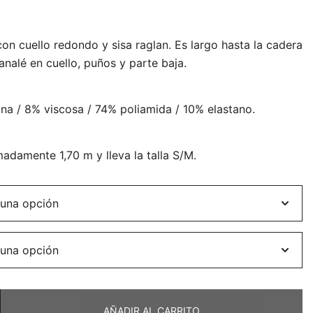
cio
con cuello redondo y sisa raglan. Es largo hasta la cadera
ual
nalé en cuello, puños y parte baja.
a / 8% viscosa / 74% poliamida / 10% elastano.
,13.
damente 1,70 m y lleva la talla S/M.
AÑADIR AL CARRITO