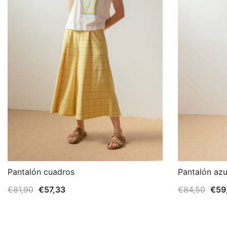
Pantalón cuadros
Pantalón azu
El
El
El
€
81,90
€
57,33
€
84,50
€
59
precio
precio
prec
original
actual
orig