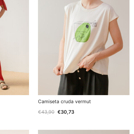
Camiseta cruda vermut
El
El
€
43,90
€
30,73
precio
precio
original
actual