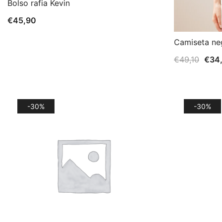
Bolso rafia Kevin
€
45,90
Camiseta ne
El
€
49,10
€
34
prec
origi
era:
-30%
-30%
€49,