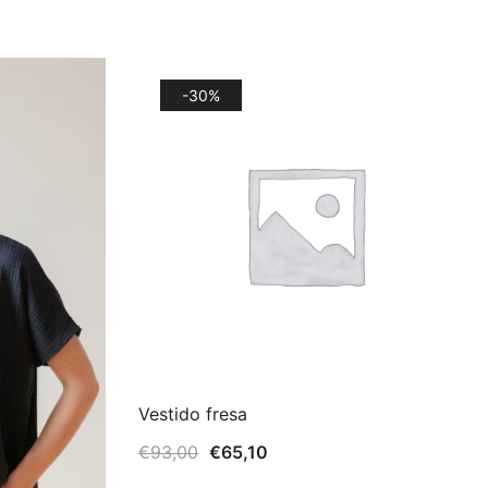
-30%
Vestido fresa
El
El
€
93,00
€
65,10
precio
precio