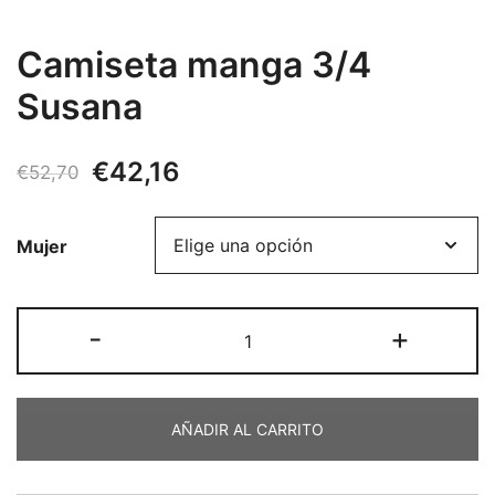
Camiseta manga 3/4
Susana
El
El
€
42,16
€
52,70
precio
precio
Mujer
original
actual
era:
es:
Camiseta
-
+
€52,70.
€42,16.
manga
3/4
Susana
AÑADIR AL CARRITO
cantidad