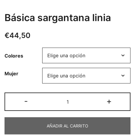
Básica sargantana linia
€
44,50
Colores
Mujer
Básica
-
+
sargantana
linia
cantidad
AÑADIR AL CARRITO