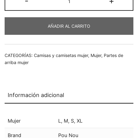
-
+
€57,50.
€46,00.
camiser
combi
cantidad
AÑADIR AL CARRITO
CATEGORÍAS:
Camisas y camisetas mujer
,
Mujer
,
Partes de
arriba mujer
Información adicional
Mujer
L
,
M
,
S
,
XL
Brand
Pou Nou