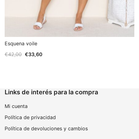
Esquena voile
El
El
€
42,00
€
33,60
precio
precio
original
actual
era:
es:
€42,00.
€33,60.
Links de interés para la compra
Mi cuenta
Política de privacidad
Política de devoluciones y cambios