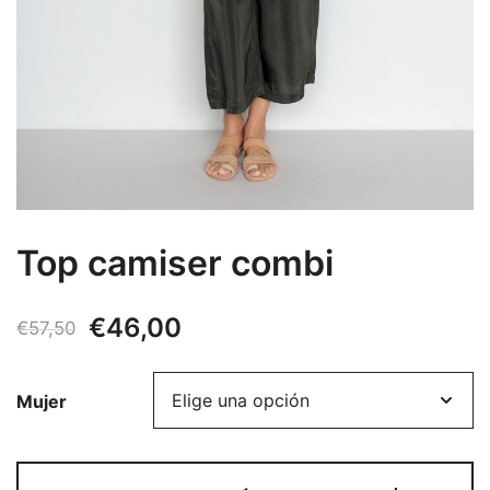
Top camiser combi
El
El
€
46,00
€
57,50
precio
precio
Mujer
original
actual
era:
es:
Top