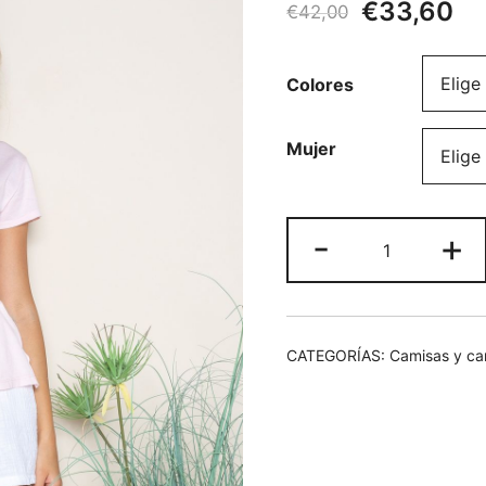
El
El
€
33,60
€
42,00
precio
pr
Colores
original
ac
era:
es
Mujer
€42,00.
€3
Esquena
-
+
voile
cantidad
CATEGORÍAS:
Camisas y ca