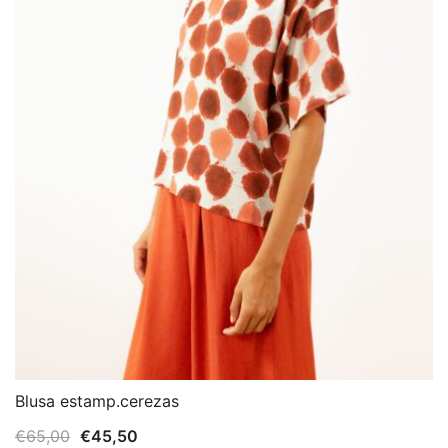
Blusa estamp.cerezas
El
El
€
65,00
€
45,50