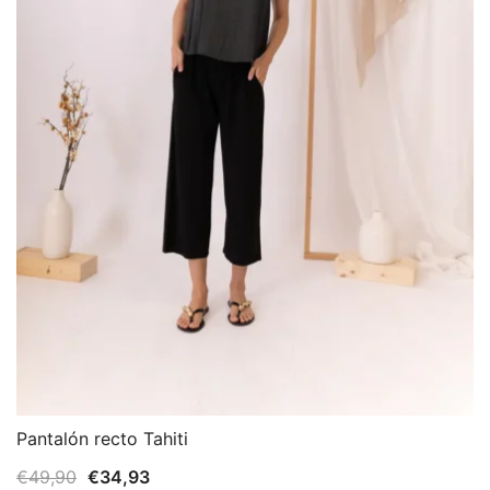
Pantalón recto Tahiti
El
El
€
49,90
€
34,93