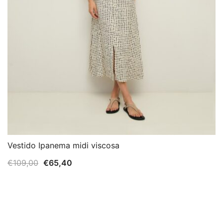
Vestido Ipanema midi viscosa
El
El
€
109,00
€
65,40
precio
precio
original
actual
era:
es:
€109,00.
€65,40.