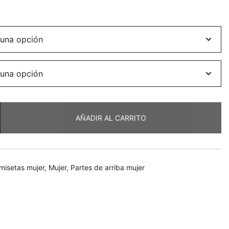
ecio
tual
:
3,60.
AÑADIR AL CARRITO
misetas mujer
,
Mujer
,
Partes de arriba mujer