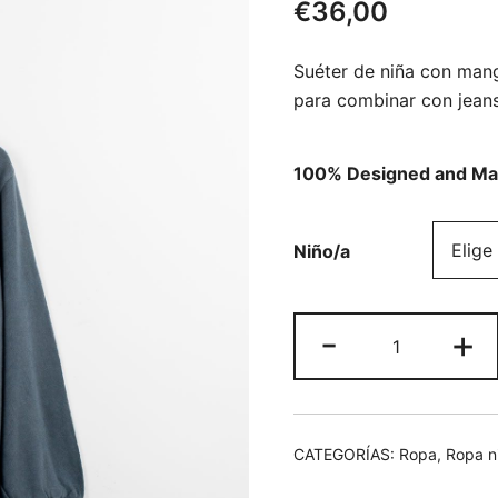
€
36,00
Suéter de niña con mang
para combinar con jeans
100% Designed and Mad
Niño/a
Sudadera
-
+
manga
ancha
cantidad
CATEGORÍAS:
Ropa
,
Ropa n