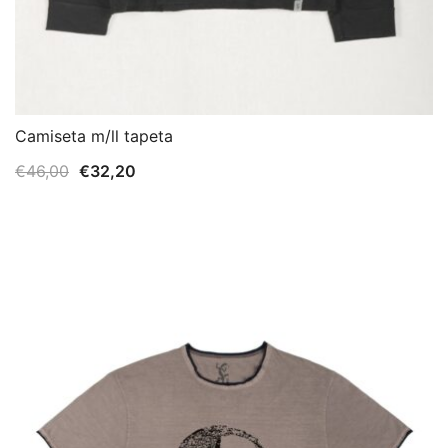
Camiseta m/ll tapeta
El
El
€
46,00
€
32,20
precio
precio
original
actual
era:
es:
€46,00.
€32,20.