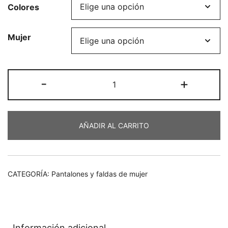
Colores
original
actual
era:
es:
Mujer
€82,00.
€65,60.
Pantalón
-
+
butxaques
cantidad
AÑADIR AL CARRITO
CATEGORÍA:
Pantalones y faldas de mujer
Información adicional