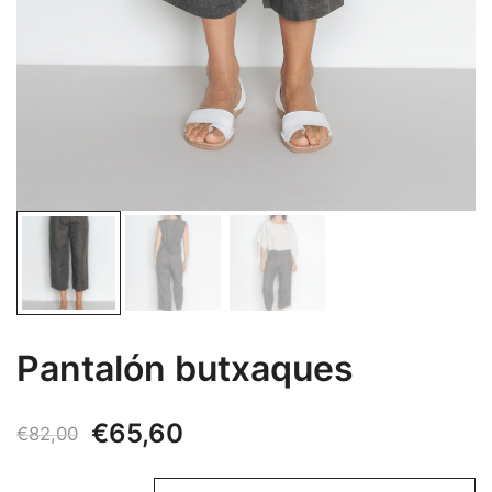
Pantalón butxaques
El
El
€
65,60
€
82,00
precio
precio