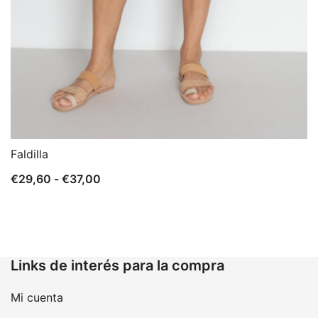
Faldilla
Rango
€
29,60
-
€
37,00
de
precios:
desde
€29,60
Links de interés para la compra
hasta
€37,00
Mi cuenta