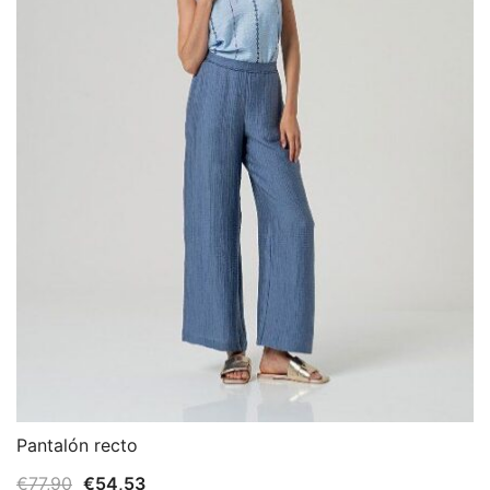
Pantalón recto
El
El
€
77,90
€
54,53