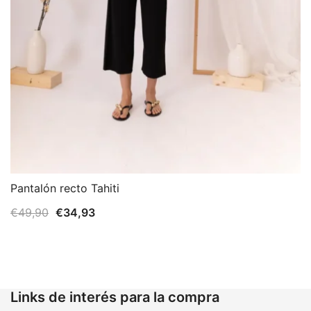
Pantalón recto Tahiti
El
El
€
49,90
€
34,93
precio
precio
original
actual
era:
es:
€49,90.
€34,93.
Links de interés para la compra