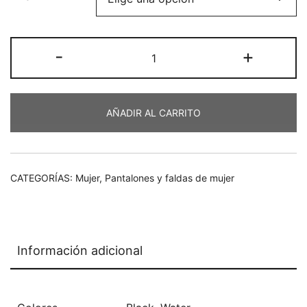
€79,90.
€55,93.
Pantalón
-
+
culotte
cantidad
AÑADIR AL CARRITO
CATEGORÍAS:
Mujer
,
Pantalones y faldas de mujer
Información adicional