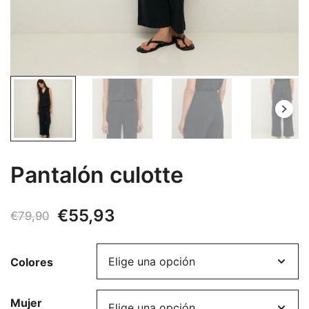
Pantalón culotte
El
El
€
55,93
€
79,90
precio
precio
Colores
original
actual
era:
es:
Mujer