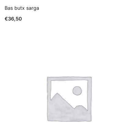
Bas butx sarga
€
36,50