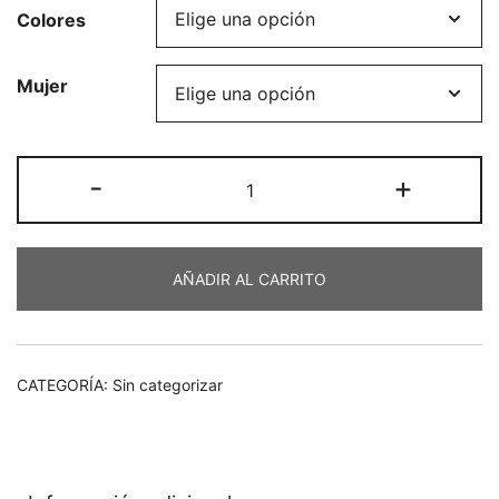
Colores
original
actual
era:
es:
Mujer
€149,00.
€104,30.
Pantalón
-
+
cantidad
AÑADIR AL CARRITO
CATEGORÍA:
Sin categorizar