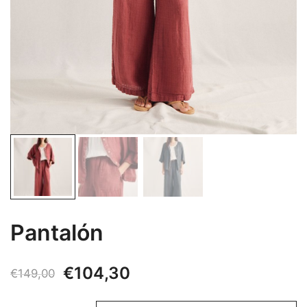
Pantalón
El
El
€
104,30
€
149,00
precio
precio