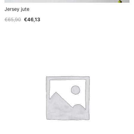
Jersey jute
El
El
€
65,90
€
46,13
precio
precio
original
actual
era:
es:
€65,90.
€46,13.