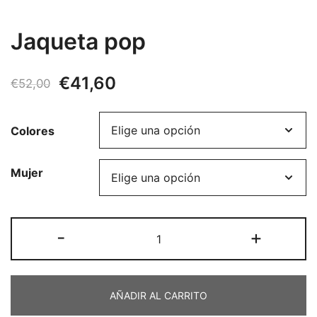
Jaqueta pop
El
El
€
41,60
€
52,00
precio
precio
Colores
original
actual
era:
es:
Mujer
€52,00.
€41,60.
Jaqueta
-
+
pop
cantidad
AÑADIR AL CARRITO