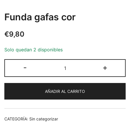
Funda gafas cor
€
9,80
Solo quedan 2 disponibles
Funda
-
+
gafas
cor
cantidad
AÑADIR AL CARRITO
CATEGORÍA:
Sin categorizar