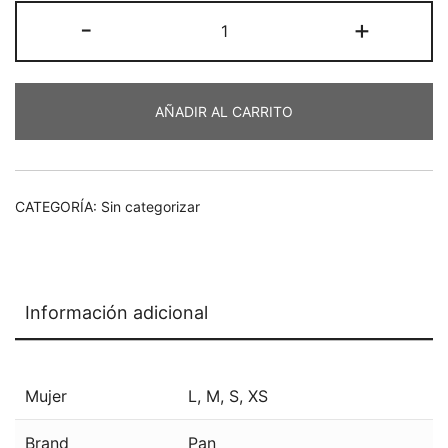
Camiseta
-
+
€49,10.
€34,37.
negra
cantidad
AÑADIR AL CARRITO
CATEGORÍA:
Sin categorizar
Información adicional
Mujer
L
,
M
,
S
,
XS
Brand
Pan