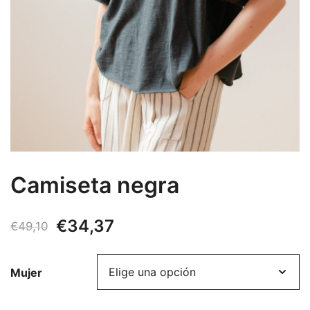
Camiseta negra
El
El
€
34,37
€
49,10
precio
precio
Mujer
original
actual
era:
es: