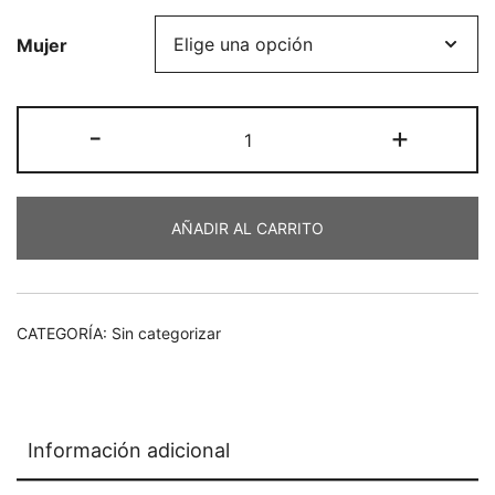
precio
precio
Mujer
original
actual
era:
es:
Camiseta
-
+
€43,90.
€30,73.
cruda
vermut
cantidad
AÑADIR AL CARRITO
CATEGORÍA:
Sin categorizar
Información adicional