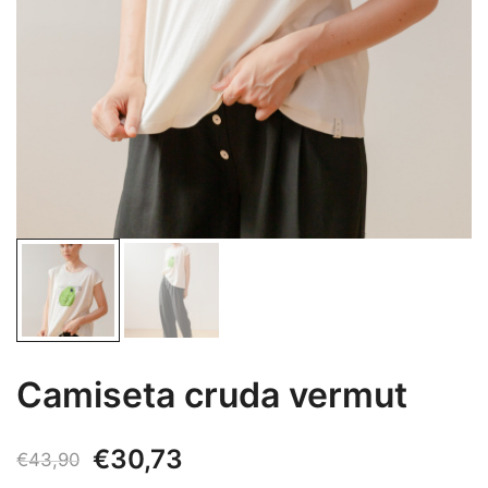
Camiseta cruda vermut
El
El
€
30,73
€
43,90