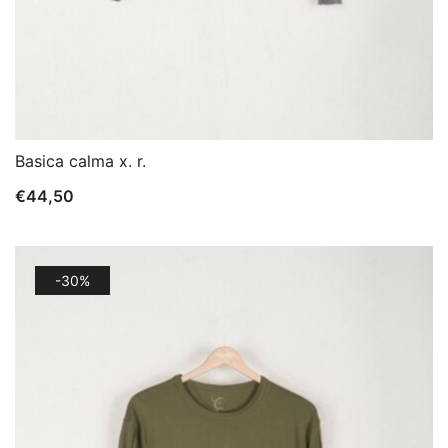
Basica calma x. r.
€
44,50
-30%