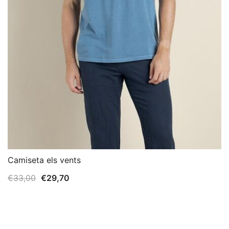
Camiseta els vents
El
El
€
33,00
€
29,70
precio
precio
original
actual
era:
es: