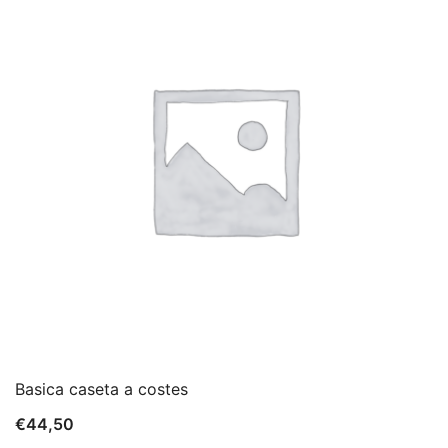
€33,00.
€29,70.
Basica caseta a costes
€
44,50