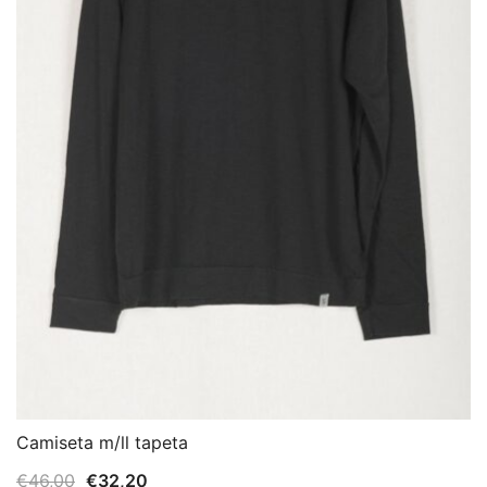
Camiseta m/ll tapeta
El
El
€
46,00
€
32,20