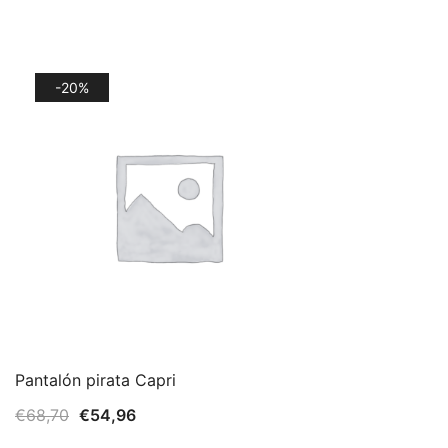
-20%
Pantalón pirata Capri
El
El
€
68,70
€
54,96
precio
precio