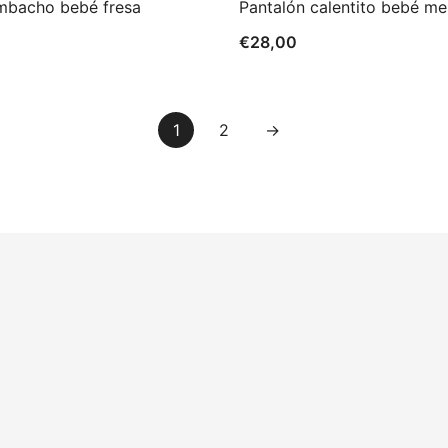
mbacho bebé fresa
Pantalón calentito bebé me
€
28,00
1
2
→