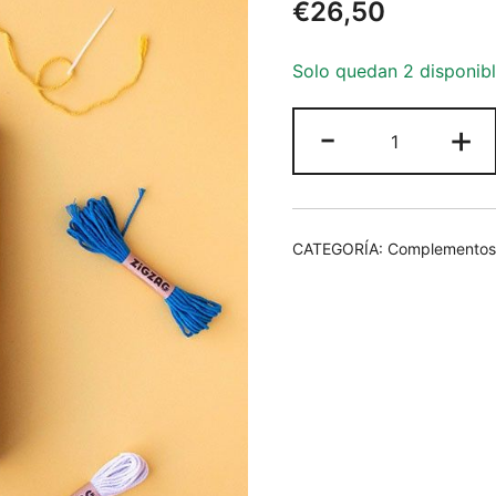
€
26,50
Solo quedan 2 disponib
Zig
-
+
Zag
Manualidad
cantidad
CATEGORÍA:
Complementos y