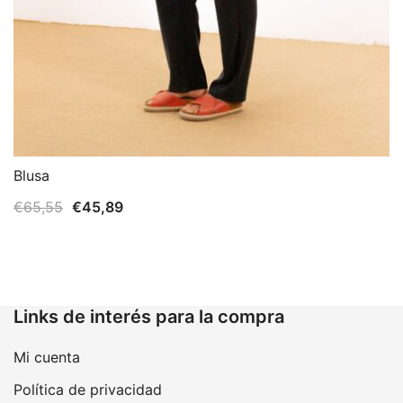
Blusa
El
El
€
65,55
€
45,89
precio
precio
original
actual
era:
es:
€65,55.
€45,89.
Links de interés para la compra
Mi cuenta
Política de privacidad