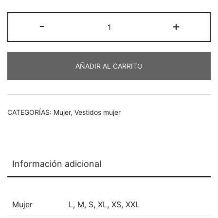
era:
es:
Vestido
-
+
€109,00.
€65,40.
Ipanema
midi
viscosa
AÑADIR AL CARRITO
cantidad
CATEGORÍAS:
Mujer
,
Vestidos mujer
Información adicional
Mujer
L
,
M
,
S
,
XL
,
XS
,
XXL