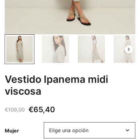
Vestido Ipanema midi
viscosa
El
El
€
65,40
€
109,00
precio
precio
Mujer
original
actual