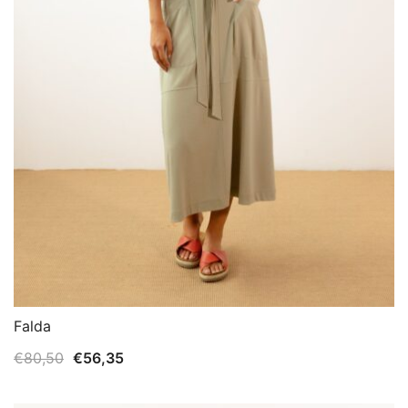
Falda
El
El
€
80,50
€
56,35
precio
precio
original
actual