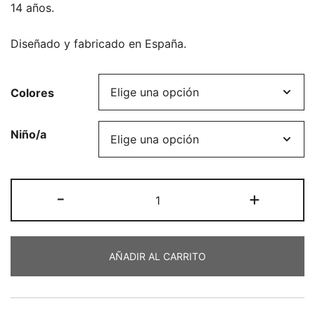
14 años.
Diseñado y fabricado en España.
Colores
Niño/a
Vestido
-
+
combi
viscosa
manga
AÑADIR AL CARRITO
larga
cantidad