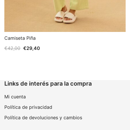
Camiseta Piña
El
El
€
42,00
€
29,40
precio
precio
original
actual
era:
es:
€42,00.
€29,40.
Links de interés para la compra
Mi cuenta
Política de privacidad
Política de devoluciones y cambios