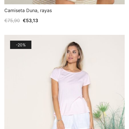
Camiseta Duna, rayas
El
El
€
75,90
€
53,13
precio
precio
original
actual
era:
es:
-20%
€75,90.
€53,13.