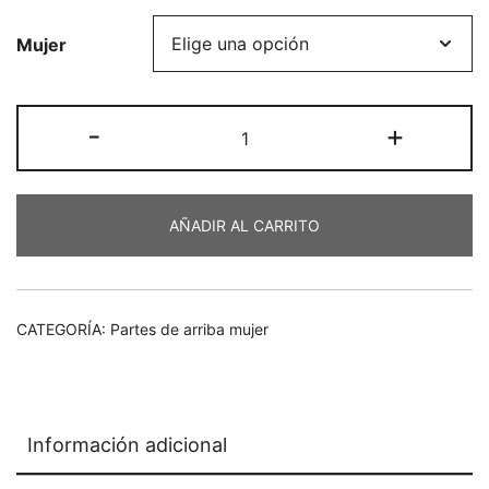
precio
precio
Mujer
original
actual
era:
es:
Top
-
+
€48,50.
€38,80.
nlv
cantidad
AÑADIR AL CARRITO
CATEGORÍA:
Partes de arriba mujer
Información adicional