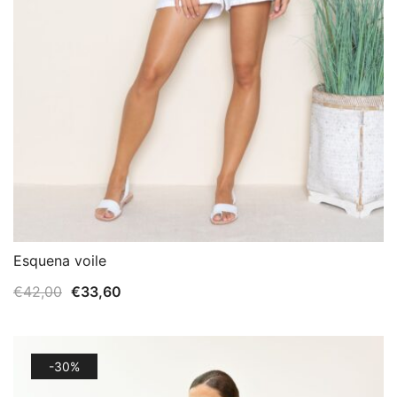
Esquena voile
El
El
€
42,00
€
33,60
precio
precio
original
actual
era:
es:
-30%
€42,00.
€33,60.