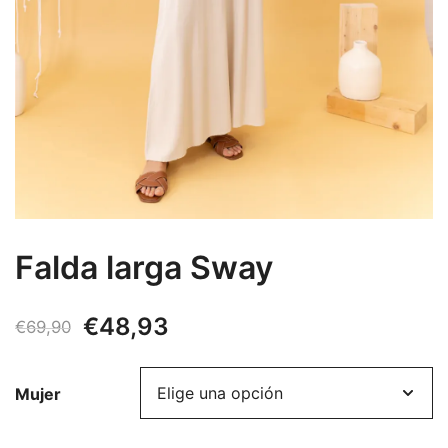
Falda larga Sway
El
El
€
48,93
€
69,90
precio
precio
Mujer
original
actual
era:
es: