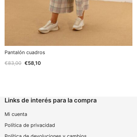
Pantalón cuadros
El
El
€
83,00
€
58,10
precio
precio
original
actual
era:
es:
€83,00.
€58,10.
Links de interés para la compra
Mi cuenta
Política de privacidad
Política de devoluciones y cambios