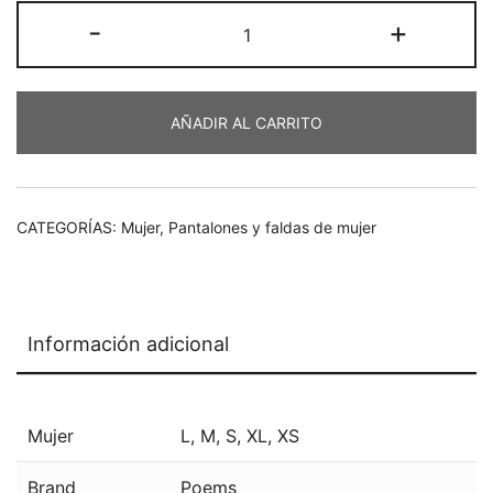
Falda
-
+
€69,90.
€48,93.
larga
Sway
cantidad
AÑADIR AL CARRITO
CATEGORÍAS:
Mujer
,
Pantalones y faldas de mujer
Información adicional
Mujer
L
,
M
,
S
,
XL
,
XS
Brand
Poems