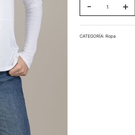
Camiseta
-
+
cuello
barca
cantidad
CATEGORÍA:
Ropa