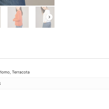
Plomo
,
Terracota
S