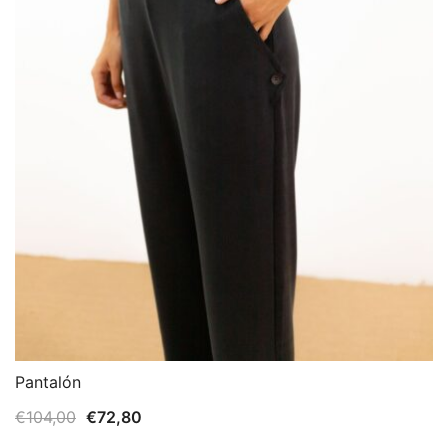
Pantalón
El
El
€
104,00
€
72,80
precio
precio