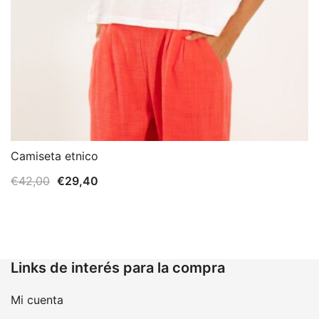
Camiseta etnico
El
El
€
42,00
€
29,40
precio
precio
original
actual
era:
es:
€42,00.
€29,40.
Links de interés para la compra
Mi cuenta