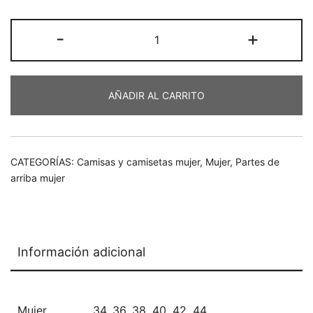
era:
es:
Camisa
-
+
€65,00.
€45,50.
jacquard
cantidad
AÑADIR AL CARRITO
CATEGORÍAS:
Camisas y camisetas mujer
,
Mujer
,
Partes de
arriba mujer
Información adicional
Mujer
34
,
36
,
38
,
40
,
42
,
44