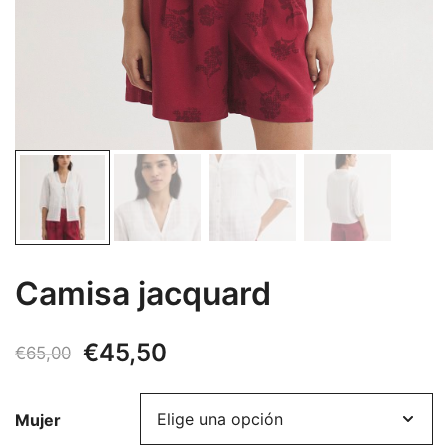
Camisa jacquard
El
El
€
45,50
€
65,00
precio
precio
Mujer
original
actual