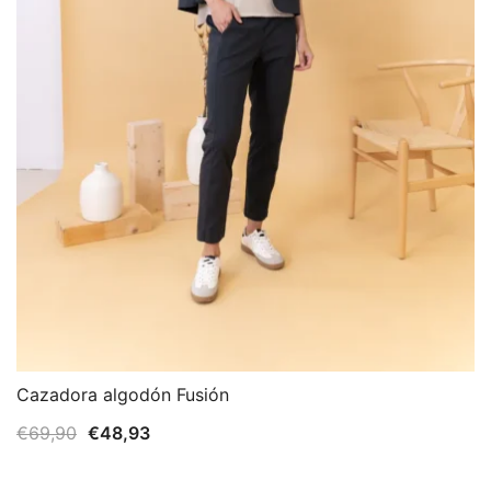
Cazadora algodón Fusión
El
El
€
69,90
€
48,93
precio
precio
original
actual