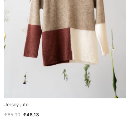
Jersey jute
El
El
€
65,90
€
46,13
precio
precio
original
actual