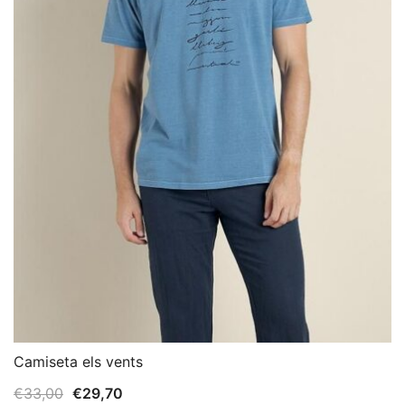
Camiseta els vents
El
El
€
33,00
€
29,70