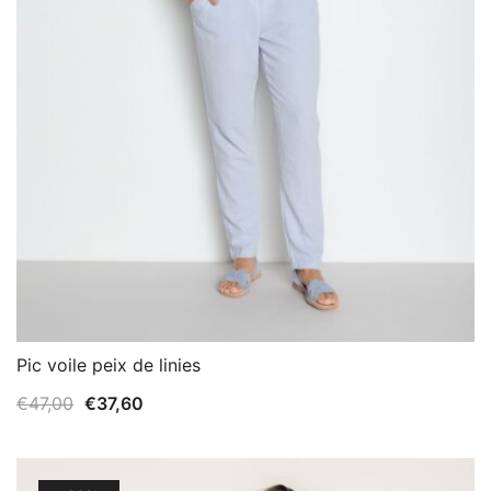
Pic voile peix de linies
El
El
€
47,00
€
37,60
precio
precio
original
actual
era:
es: