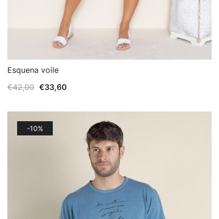
Esquena voile
El
El
€
42,00
€
33,60
precio
precio
original
actual
era:
es:
-10%
€42,00.
€33,60.