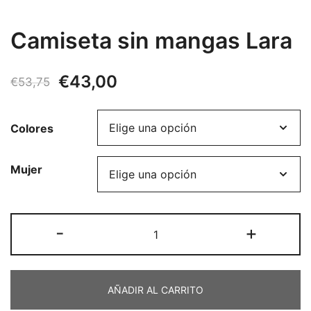
Camiseta sin mangas Lara
El
El
€
43,00
€
53,75
precio
precio
Colores
original
actual
era:
es:
Mujer
€53,75.
€43,00.
Camiseta
-
+
sin
mangas
Lara
AÑADIR AL CARRITO
cantidad