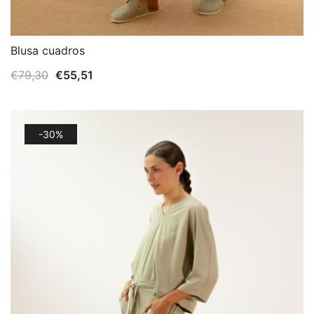
Blusa cuadros
El
El
€
79,30
€
55,51
precio
precio
original
actual
era:
es:
-30%
€79,30.
€55,51.