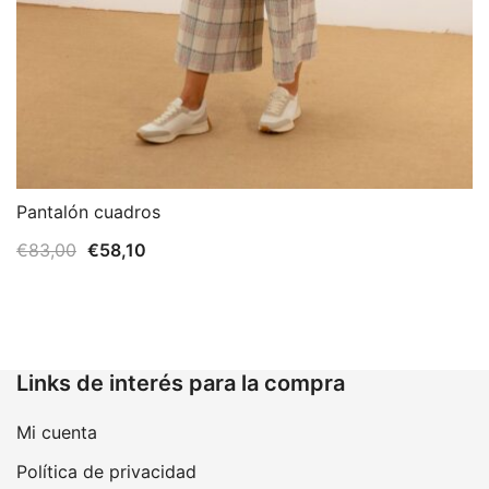
Pantalón cuadros
El
El
€
83,00
€
58,10
precio
precio
original
actual
era:
es:
€83,00.
€58,10.
Links de interés para la compra
Mi cuenta
Política de privacidad