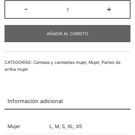
Blusa
-
+
€65,55.
€45,89.
cantidad
AÑADIR AL CARRITO
CATEGORÍAS:
Camisas y camisetas mujer
,
Mujer
,
Partes de
arriba mujer
Información adicional
Mujer
L
,
M
,
S
,
XL
,
XS