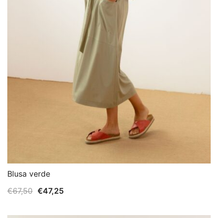
Blusa verde
El
El
€
67,50
€
47,25
precio
precio
original
actual